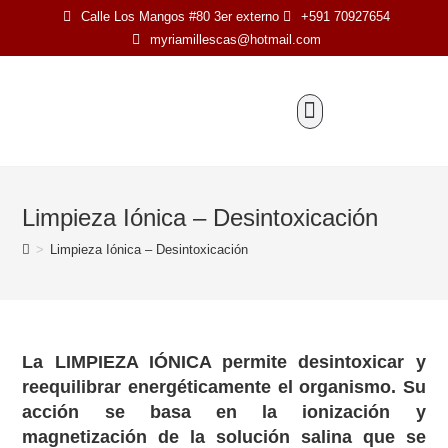
Calle Los Mangos #80 3er externo
+591 70927654
myriamillescas@hotmail.com
STAFF PROFESIONAL
ESTÉTICA Y BELLEZA
Limpieza Iónica – Desintoxicación
>
Limpieza Iónica – Desintoxicación
La LIMPIEZA IÓNICA permite desintoxicar y
reequilibrar energéticamente el organismo. Su
acción se basa en la ionización y
magnetización de la solución salina que se