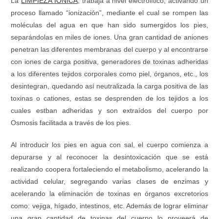
La
LIMPIEZA IÓNICA
, trabaja a nivel electrolítico, activando un
proceso llamado “ionización”, mediante el cual se rompen las
moléculas del agua en que han sido sumergidos los pies,
separándolas en miles de iones. Una gran cantidad de aniones
penetran las diferentes membranas del cuerpo y al encontrarse
con iones de carga positiva, generadores de toxinas adheridas
a los diferentes tejidos corporales como piel, órganos, etc., los
desintegran, quedando así neutralizada la carga positiva de las
toxinas o cationes, estas se desprenden de los tejidos a los
cuales estban adheridas y son extraídos del cuerpo por
Osmosis facilitada a través de los pies.
Al introducir los pies en agua con sal, el cuerpo comienza a
depurarse y al reconocer la desintoxicación que se está
realizando coopera fortaleciendo el metabolismo, acelerando la
actividad celular, segregando varias clases de enzimas y
acelerando la eliminación de toxinas en órganos excretorios
como: vejiga, hígado, intestinos, etc. Además de lograr eliminar
una gran cantidad de toxinas del cuerpo lo proveerá de