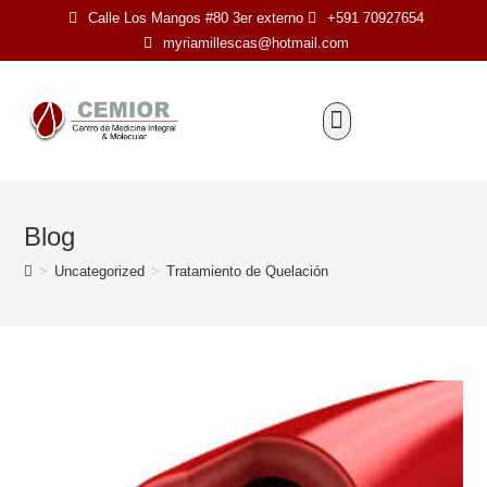
Calle Los Mangos #80 3er externo
+591 70927654
myriamillescas@hotmail.com
STAFF PROFESIONAL
ESTÉTICA Y BELLEZA
Blog
>
Uncategorized
>
Tratamiento de Quelación